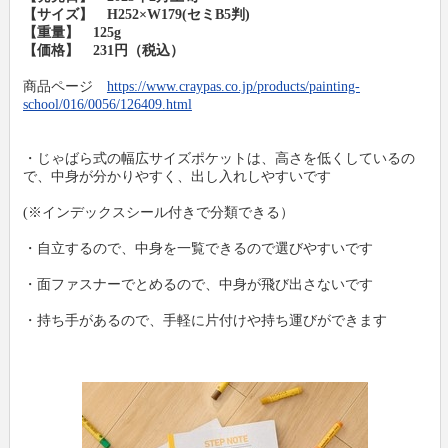
【サイズ】 H252×W179(セミB5判)
【重量】 125g
【価格】 231円（税込）
商品ページ
https://www.craypas.co.jp/products/painting-
school/016/0056/126409.html
・じゃばら式の幅広サイズポケットは、高さを低くしているの
で、中身が分かりやすく、出し入れしやすいです
(※インデックスシール付きで分類できる）
・自立するので、中身を一覧できるので選びやすいです
・面ファスナーでとめるので、中身が飛び出さないです
・持ち手があるので、手軽に片付けや持ち運びができます