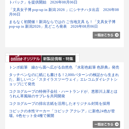
トパック」を提供開始 2026年08月06日
「文具女子博 pop-up in 新潟 2026 」にシヤチハタ出店 2026年08
月06日
まもなく初開催！新潟ならではの ご当地文具 も！「文具女子博
pop-up in 新潟2026」見どころ発表 2026年08月06日
トンボ鉛筆 線から面へ広がる自然色 『水彩色鉛筆 色辞典』発売
タッチペンなのに紙にも書ける！2,000パターンの検証から生まれ
た、新しいペン「スタイラスツーウェイ」エレコムダイレクトシ
ョップにて発売
コクヨグループの特例子会社・ハートランドが、恵那川上屋とほ
うれん草風味のサブレを共同開発
コクヨグループの排出古紙を活用したオリジナル封筒を採用
コピックの水性マーカー「コピック アクレア」に新色24色が登
場。6色セット全4種で展開