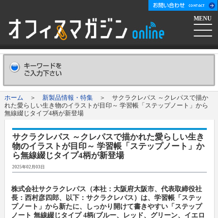
MENU
ホーム
会社概要
Company
ホーム
＞
新製品情報・特集
＞ サクラクレパス ～クレパスで描か
れた愛らしい生き物のイラストが目印～ 学習帳「ステップノート」から
広告掲載について
Advertising
無線綴じタイプ4柄が新登場
サクラクレパス ～クレパスで描かれた愛らしい生き
新聞購読申し込み
Subscribe
物のイラストが目印～ 学習帳「ステップノート」か
ら無線綴じタイプ4柄が新登場
コンテンツ
2025年02月03日
株式会社サクラクレパス（本社：大阪府大阪市、代表取締役社
オフマガニュース
業界情報リンク集
長：西村彦四郎、以下：サクラクレパス）は、学習帳「ステッ
プノート」から新たに、しっかり開けて書きやすい「ステップ
ノート 無線綴じタイプ 4柄(ブルー、レッド、グリーン、イエロ
メーカー発信ニュースリリース
メーカー
オフィスマガジン社について