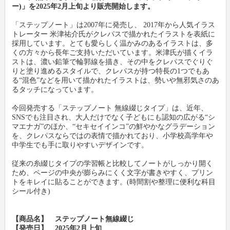
ー)」を2025年2月上旬より販売開始します。
「ステップノート」は2007年に発売し、 2017年から人気イラス
新製品情報
卸
会社概要
トレーター 米津祐介氏がクレパスで描かれたイラストを表紙に
採用しています。とても愛らしく温かみのあるイラストは、多
文具動画紹介
小売店
新聞購読申し込み
くの方々から長年ご支持いただいています。米津氏が描くイラ
ストは、濃い鉛筆で輪郭線を描き、その中をクレパスでぐりぐ
りと塗り進めるスタイルで、クレパスが持つ特長の1つでもあ
文具ミニミニ歴史館
各種団体
広告掲載について
る“混色”などを用いて描かれたイラストは、勢いや無邪気さのあ
るタッチになっています。
お問い合わせ
今回発売する「ステップノート 無線綴じタイプ」は、近年、
SNSでも注目され、大人だけでなく子どもにも認知の広がる“シ
マエナガ”のほか、“セキセイインコ”の鮮やかなグラデーション
プライバシーポリシー
を、クレパスならではの表情で描かれており、小学校高学年や
中学生でも手に取りやすいデザインです。
利用規約
従来の糸綴じタイプの学習帳と比較してノートがしっかり開く
ため、ページの中央が膨らみにくく文字が書きやすく、プリン
トをキレイに貼ることができます。(時間割や整理に便利な科目
シール付き)
【商品名】 ステップノート無線綴じ
【発売日】 2025年2月上旬