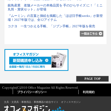
銀鳥産業 老舗メーカーの本格品質を 手のひらサイズ に！「ミニ
丸筒・賞状セット」が登場
『ムーミン』の言葉と挿絵を掲載した「ほぼ日手帳weeks」が新登
場！2027年版では、全12アイテム
コクヨ 一生つかえる手帳、「ジブン手帳」2027年版を発売
PAGE TOP
Copyright(C)2010 Office Magazine All Rights Reserved.
文具・文房具・事務用品・事務機器の総合サイト オフィスマガジン