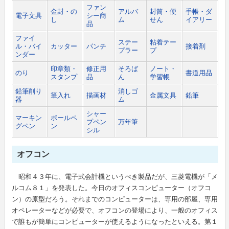
ファン
金封・の
アルバ
封筒・便
手帳・ダ
電子文具
シー商
し
ム
せん
イアリー
品
新製品情報
卸
会社概要
ファイ
ステー
粘着テー
ル・バイ
カッター
パンチ
接着剤
プラー
プ
文具動画紹介
小売店
新聞購読申し込み
ンダー
印章類・
修正用
そろば
ノート・
のり
書道用品
スタンプ
品
ん
学習帳
文具ミニミニ歴史館
各種団体
広告掲載について
鉛筆削り
消しゴ
筆入れ
描画材
金属文具
鉛筆
器
ム
お問い合わせ
シャー
マーキン
ボールペ
プペン
万年筆
グペン
ン
シル
プライバシーポリシー
オフコン
利用規約
昭和４３年に、電子式会計機というべき製品だが、三菱電機が「メ
ルコム８１」を発表した。今日のオフィスコンピューター（オフコ
ン）の原型だろう。それまでのコンピューターは、専用の部屋、専用
オペレーターなどが必要で、オフコンの登場により、一般のオフィス
で誰もが簡単にコンピューターが使えるようになったといえる。第１