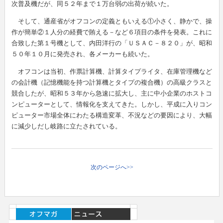
次普及機だが、同５２年まで１万台弱の出荷が続いた。
そして、通産省がオフコンの定義ともいえる①小さく、静かで、操
作が簡単②１人分の経費で賄える－など６項目の条件を発表。これに
合致した第１号機として、内田洋行の「ＵＳＡＣ－８２０」が、昭和
５０年１０月に発売され、各メーカーも続いた。
オフコンは当初、作票計算機、計算タイプライタ、在庫管理機など
の会計機（記憶機能を持つ計算機とタイプの複合機）の高級クラスと
競合したが、昭和５３年から急速に拡大し、主に中小企業のホストコ
ンピューターとして、情報化を支えてきた。しかし、平成に入りコン
ピューター市場全体にわたる構造変革、不況などの要因により、大幅
に減少しだし岐路に立たされている。
次のページへ>>