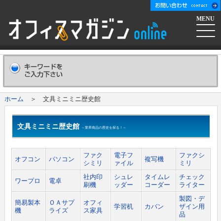
MENU
ホーム
会社概要
Company
ホーム
＞ 文具ミニミニ歴史館
広告掲載について
Advertising
文具ミニミニ歴史館
～業界商品の歴史を探る！～
新聞購読申し込み
Subscribe
ファク
電子フ
ファクシ
オフコン
パソコン
複写機
シミリ
ァイル
ミリ
コンテンツ
社内印
シュレ
タイムレ
チェック
ワープロ
電卓
刷機
ッダー
コーダー
ライター
オフマガニュース
業界情報リンク集
製図・デ
簡易製本
ＯＡサプ
オフィ
学習机
カバン
ザイン用
機
ライズ
ス家具
品
メーカー発信ニュースリリース
メーカー
オフィスマガジン社について