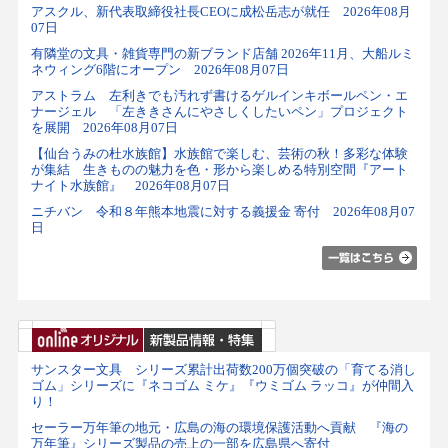
アスクル、新代表取締役社長CEOに成松岳志が就任 2026年08月
07日
有隣堂の文具・雑貨専門の新ブランド店舗 2026年11月、大船ルミ
ネウィング6階にオープン 2026年08月07日
アストラム 左利きでも汚れず書けるゲルインキボールペン・エ
ナージェル 「左ききさんにやさしくしたいペン」プロジェクト
を展開 2026年08月07日
【仙台うみの杜水族館】水族館で楽しむ、芸術の秋！多彩な体験
が集結 生きものの魅力を色・形から楽しめる特別空間『アート
ナイト水族館』 2026年08月07日
ニチバン 令和８年熊本地震に対する義援金 寄付 2026年08月07
日
サンスター文具 シリーズ累計出荷数200万個突破の「育てる消し
ゴム」シリーズに『ネコゴム ミケ』『ウミゴム ラッコ』が仲間入
り！
セーラー万年筆の地元・広島の海の環境保護活動へ貢献 『海の
万年筆』シリーズ製品の売上の一部を広島県へ寄付