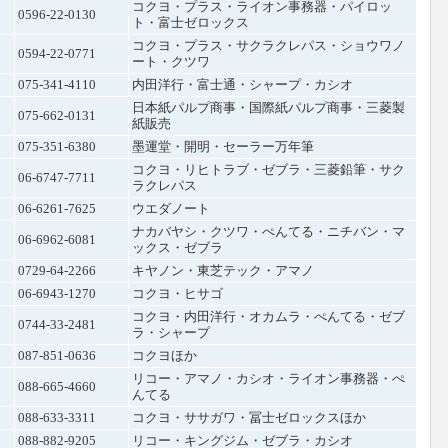
コクヨ・プラス・ライオン事務器・パイロッ
0596-22-0130
ト・富士ゼロックス
コクヨ・プラス・サクラクレパス・ショウワノ
0594-22-0771
ート・クツワ
075-341-4110
内田洋行・富士通・シャープ・カシオ
日本紙パルプ商事・国際紙パルプ商事・三菱製
075-662-0131
紙販売
075-351-6380
墨運堂・開明・セーラー万年筆
コクヨ・リヒトラブ・ゼブラ・三菱鉛筆・サク
06-6747-7711
ラクレパス
06-6261-7625
ウエダノート
ナカバヤシ・クツワ・ぺんてる・ニチバン・マ
06-6962-6081
ックス・ゼブラ
0729-64-2266
キヤノン・東芝テック・アマノ
06-6943-1270
コクヨ・ヒサゴ
コクヨ・内田洋行・オカムラ・ぺんてる・ゼブ
0744-33-2481
ラ・シャープ
087-851-0636
コクヨほか
リコー・アマノ・カシオ・ライオン事務器・ぺ
088-665-4660
んてる
088-633-3311
コクヨ・ササガワ・冨士ゼロックスほか
088-882-9205
リコー・キングジム・ゼブラ・カシオ