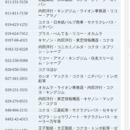
011-231-5156
バン
内田洋行・キングジム・ライオン事務器・リコ
011-811-7156
ー・アマノ
コクヨ・日本紙パルプ商事・サクラクレパス・
019-623-1251
ニチバン
019-624-7412
プラス・ぺんてる・リコー・オカムラ
0197-68-4321
キヤノン・内田洋行・東芝情報機器・コクヨ
内田洋行・コニカミノルタ・コクヨ・エプソ
0182-32-0220
ン・シャープ
リコー・アマノ・キングジム・住友スリーエ
022-236-9386
ム・シャープ
028-656-5561
コクヨほか
カシオ・マックス・コクヨ・ニチバン・トンボ
027-361-2031
鉛筆
オカムラ・ライオン事務器・内田洋行・コク
029-231-3331
ヨ・キングジム
内田洋行・東芝情報機器・キヤノン・マック
029-270-8551
ス・コクヨ
048-866-2131
コクヨ・三菱鉛筆・サクラクレパス・セキセイ
ゼブラ・ショウワノート・サクラクレパス・セ
0492-42-4315
ーラー万年筆
王子製紙・大王製紙・コクヨ・トンボ鉛筆・ゼ