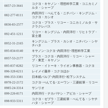
コクヨ・キヤノン・理想科学工業・コニカミノ
0857-23-3641
ルタ・シャープ
内田洋行・ぺんてる・ニチバン・キングジム・
082-277-8111
コクヨ・カシオ
コクヨ・プラス・リコー・コニカミノルタ・サ
0836-83-2577
クラクレパス
リコー・キングジム・内田洋行・リヒトラブ・
092-451-1211
富士通
キングジム・プラス・カシオ・ニチバン・シヤ
0952-31-2165
チハタ
095-834-0140
キヤノン･コクヨ･内田洋行･理想科学工業
プラス・コクヨ・内田洋行・リコー・シャー
0957-53-2177
プ・東芝・キヤノン
095-837-8282
リコー・イトーキ・ライオン事務器・コクヨ
096-328-6211
レイメイ藤井・コクヨほか
096-353-3381
日本紙パルプ･内田洋行･松下システム
0978-22-2172
コクヨ･ぺんてる･エーワン・三菱鉛筆・リコー
0985-24-3314
サンリオ
099-226-8171
内田洋行・ナカバヤシ・アピカ・シャープ
コクヨ・ゼブラ・三菱鉛筆・ぺんてる・シヤチ
098-933-5311
ハタ・シャープ