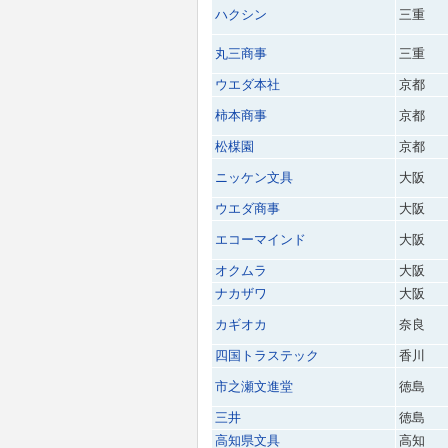
ハクシン
三重
丸三商事
三重
ウエダ本社
京都
柿本商事
京都
松楳園
京都
ニッケン文具
大阪
ウエダ商事
大阪
エコーマインド
大阪
オクムラ
大阪
ナカザワ
大阪
カギオカ
奈良
四国トラステック
香川
市之瀬文進堂
徳島
三井
徳島
高知県文具
高知