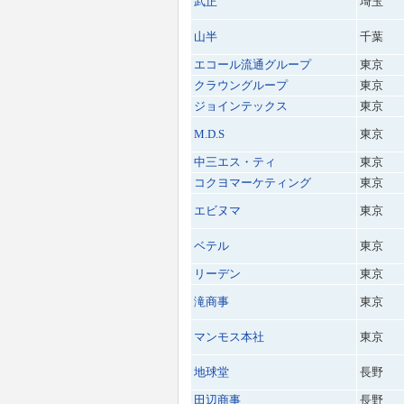
武正
埼玉
山半
千葉
エコール流通グループ
東京
クラウングループ
東京
ジョインテックス
東京
M.D.S
東京
中三エス・ティ
東京
コクヨマーケティング
東京
エビヌマ
東京
ベテル
東京
リーデン
東京
滝商事
東京
マンモス本社
東京
地球堂
長野
田辺商事
長野