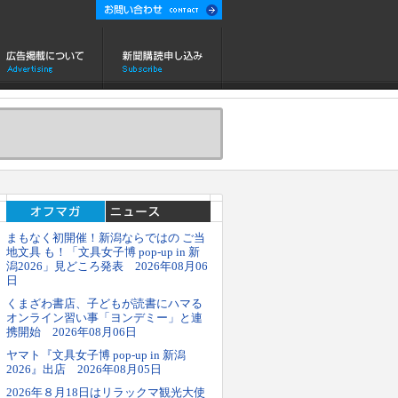
まもなく初開催！新潟ならではの ご当
地文具 も！「文具女子博 pop-up in 新
潟2026」見どころ発表 2026年08月06
日
くまざわ書店、子どもが読書にハマる
オンライン習い事「ヨンデミー」と連
携開始 2026年08月06日
ヤマト『文具女子博 pop-up in 新潟
2026』出店 2026年08月05日
2026年８月18日はリラックマ観光大使