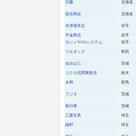
日藤
北海道
染谷商会
北海道
木津屋本店
岩手
平金商店
岩手
ヨシノヤOAシステム
岩手
ツルタック
秋田
仙台山三
宮城
コクヨ北関東販売
栃木
永和
群馬
フジタ
茨城
新日東
茨城
三菱文具
埼玉
細村
埼玉