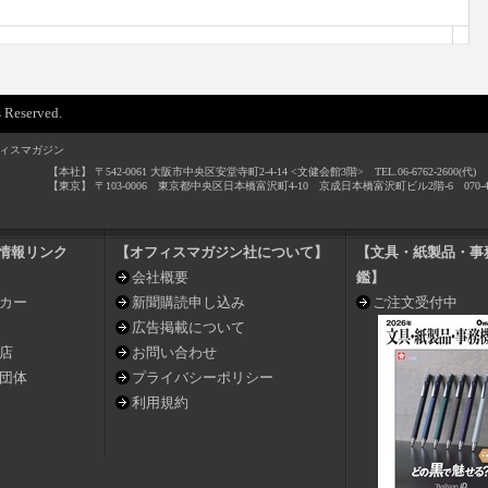
 Reserved.
ィスマガジン
【本社】 〒542-0061 大阪市中央区安堂寺町2-4-14 <文健会館3階> TEL.06-6762-2600(代) / F
【東京】 〒103-0006 東京都中央区日本橋富沢町4-10 京成日本橋富沢町ビル2階-6 070-4496
情報リンク
【オフィスマガジン社について】
【文具・紙製品・事
会社概要
鑑】
カー
新聞購読申し込み
ご注文受付中
広告掲載について
店
お問い合わせ
団体
プライバシーポリシー
利用規約