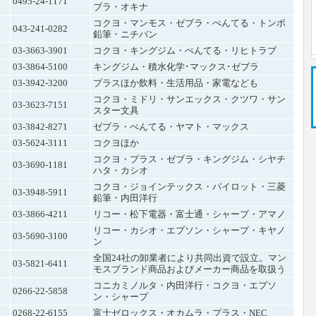
0495-24-1171
ブラ・オキナ
コクヨ・マンモス・ゼブラ・ぺんてる・トンボ
043-241-0282
鉛筆・ニチバン
03-3663-3901
コクヨ・キングジム・ぺんてる・リヒトラブ
03-3864-5100
キングジム・積水化学･マックス･ゼブラ
03-3942-3200
プラスほか飲料・生活用品・家電なども
コクヨ・ミドリ・サンエックス・クツワ・サン
03-3623-7151
スター文具
03-3842-8271
ゼブラ・ぺんてる・ヤマト・マックス
03-5624-3111
コクヨほか
コクヨ・プラス・ゼブラ・キングジム・シヤチ
03-3690-1181
ハタ・カシオ
コクヨ・ジョインテックス・パイロット・三菱
03-3948-5911
鉛筆・内田洋行
03-3866-4211
リコー・松下電器・富士通・シャープ・アマノ
リコー・カシオ・エプソン・シャープ・キヤノ
03-5690-3100
ン
全国24社の卸業者により共同出資で設立。マン
03-5821-6411
モスブランド商品およびメーカー商品を取扱う
コニカミノルタ・内田洋行・コクヨ・エプソ
0266-22-5858
ン・シャープ
0268-22-6155
富士ゼロックス・オカムラ・プラス・NEC