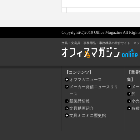
Copyright(C)2010 Office Magazine All Rights
文具・文房具・事務用品・事務機器の総合サイト オフ
【コンテンツ】
【業界
オフマガニュース
集】
メーカー発信ニュースリリ
メー
ース
卸
新製品情報
小売
文具動画紹介
各種
文具ミニミニ歴史館