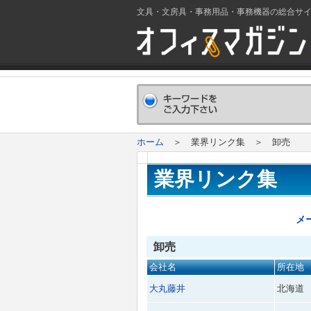
文具・文房具・事務用品・事務機器の総合サ
ホーム
＞ 業界リンク集 ＞ 卸売
業界リンク集
メ
卸売
会社名
所在地
大丸藤井
北海道