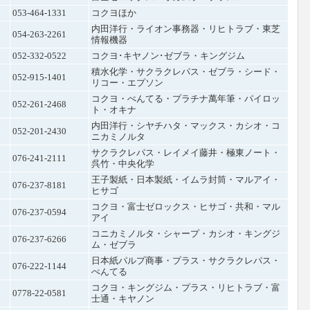
053-464-1331
コクヨほか
内田洋行・ライオン事務器・リヒトラブ・東芝
054-263-2261
情報機器
052-332-0522
コクヨ･キヤノン･ゼブラ・キングジム
積水化学・サクラクレパス・ゼブラ・シード・
052-915-1401
リコー・エプソン
コクヨ・ぺんてる・プラチナ萬年筆・パイロッ
052-261-2468
ト・オキナ
内田洋行・シヤチハタ・マックス・カシオ・コ
052-201-2430
ニカミノルタ
サクラクレパス・レイメイ藤井・極東ノート・
076-241-2111
呉竹・中央化学
王子製紙・日本製紙・イムラ封筒・マルアイ・
076-237-8181
ヒサゴ
コクヨ・富士ゼロックス・ヒサゴ・共和・マル
076-237-0594
アイ
コニカミノルタ・シャープ・カシオ・キングジ
076-237-6266
ム・ゼブラ
日本紙パルプ商事・プラス・サクラクレパス・
076-222-1144
ぺんてる
コクヨ・キングジム・プラス・リヒトラブ・富
0778-22-0581
士通・キヤノン