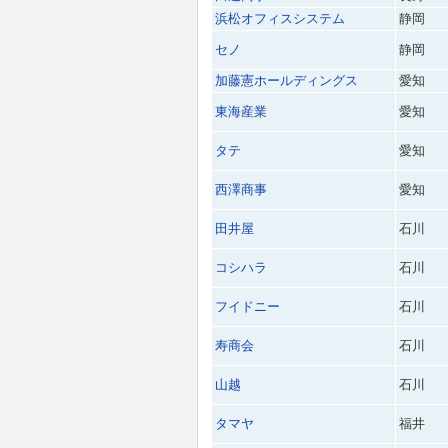
浜松オフィスシステム
静岡
セノ
静岡
加藤憲ホールディングス
愛知
東海産業
愛知
タテ
愛知
西澤商事
愛知
田井屋
石川
コシハラ
石川
フイドニー
石川
寿商会
石川
山越
石川
タマヤ
福井