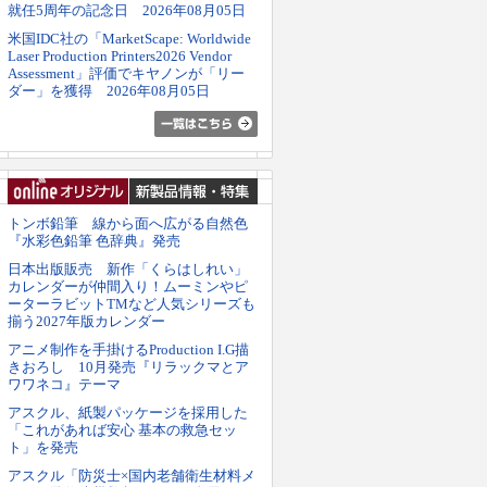
就任5周年の記念日 2026年08月05日
米国IDC社の「MarketScape: Worldwide
Laser Production Printers2026 Vendor
Assessment」評価でキヤノンが「リー
ダー」を獲得 2026年08月05日
トンボ鉛筆 線から面へ広がる自然色
『水彩色鉛筆 色辞典』発売
日本出版販売 新作「くらはしれい」
カレンダーが仲間入り！ムーミンやピ
ーターラビットTMなど人気シリーズも
揃う2027年版カレンダー
アニメ制作を手掛けるProduction I.G描
きおろし 10月発売『リラックマとア
ワワネコ』テーマ
アスクル、紙製パッケージを採用した
「これがあれば安心 基本の救急セッ
ト」を発売
アスクル「防災士×国内老舗衛生材料メ