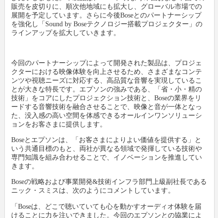
販売を皮切りに、順次他地域にも拡大し、グローバル市場での
展開を予定しています。さらに今後Boseとのパートナーシップ
新製品情報
卸
会社概要
を強化し「Sound by Boseテクノロジー搭載プロジェクター」の
ラインアップを拡大していきます。
文具動画紹介
小売店
新聞購読申し込み
今回のパートナーシップによって開発された製品は、プロジェ
クターにおける映像体験を向上させるため、さまざまなコンテ
文具ミニミニ歴史館
各種団体
広告掲載について
ンツや視聴ニーズに対応する、高品質な音響を実現しているこ
とが大きな特長です。エプソンの強みである、「省・小・精の
技術」をコアにしたプロジェクション技術と、Boseの業界をリ
お問い合わせ
ードする音響技術を融合させることで、映像と音が一体となっ
た、没入感の高い空間を体感できるオールインワンソリューシ
ョンをお客さまに提供します。
プライバシーポリシー
Boseとエプソンは、「お客さまによりよい価値を提供する」と
いう共通目標のもと、両社が異なる領域で発揮している技術や
利用規約
専門知識を組み合わせることで、イノベーションを推進してい
きます。
Boseの戦略および事業開発&技術インフラ部門上級副社長である
ニック・スミスは、次のようにコメントしています。
「Boseは、どこで聴いていても心を動かすオーディオ体験を届
けることに力を注いできました。今回のエプソンとの協業によ