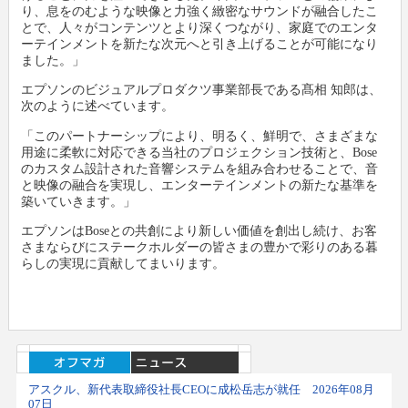
り、息をのむような映像と力強く緻密なサウンドが融合したこ
とで、人々がコンテンツとより深くつながり、家庭でのエンタ
ーテインメントを新たな次元へと引き上げることが可能になり
ました。」
エプソンのビジュアルプロダクツ事業部長である髙相 知郎は、
次のように述べています。
「このパートナーシップにより、明るく、鮮明で、さまざまな
用途に柔軟に対応できる当社のプロジェクション技術と、Bose
のカスタム設計された音響システムを組み合わせることで、音
と映像の融合を実現し、エンターテインメントの新たな基準を
築いていきます。」
エプソンはBoseとの共創により新しい価値を創出し続け、お客
さまならびにステークホルダーの皆さまの豊かで彩りのある暮
らしの実現に貢献してまいります。
アスクル、新代表取締役社長CEOに成松岳志が就任 2026年08月
07日