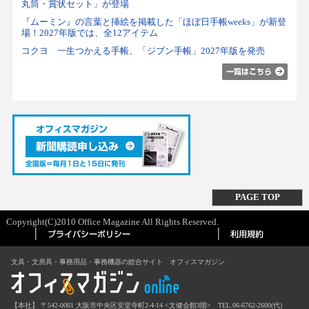
丸筒・賞状セット」が登場
『ムーミン』の言葉と挿絵を掲載した「ほぼ日手帳weeks」が新登
場！2027年版では、全12アイテム
コクヨ 一生つかえる手帳、「ジブン手帳」2027年版を発売
PAGE TOP
Copyright(C)2010 Office Magazine All Rights Reserved.
文具・文房具・事務用品・事務機器の総合サイト オフィスマガジン
【本社】 〒542-0061 大阪市中央区安堂寺町2-4-14 <文健会館3階> TEL.06-6762-2600(代)