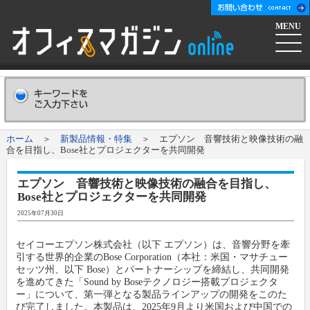
MENU
ホーム
会社概要
Company
ホーム
＞
新製品情報・特集
＞ エプソン 音響技術と映像技術の融
合を目指し、Bose社とプロジェクターを共同開発
広告掲載について
Advertising
エプソン 音響技術と映像技術の融合を目指し、
Bose社とプロジェクターを共同開発
新聞購読申し込み
Subscribe
2025年07月30日
コンテンツ
セイコーエプソン株式会社（以下 エプソン）は、音響分野を牽
引する世界的企業のBose Corporation（本社：米国・マサチュー
セッツ州、以下 Bose）とパートナーシップを締結し、共同開発
オフマガニュース
業界情報リンク集
を進めてきた「Sound by Boseテクノロジー搭載プロジェクタ
ー」について、第一弾となる製品ラインアップの開発をこのた
び完了しました。本製品は、2025年9月より米国および中国での
メーカー発信ニュースリリース
メーカー
オフィスマガジン社について