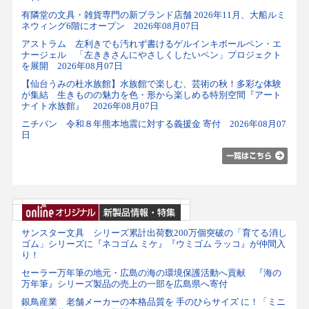
有隣堂の文具・雑貨専門の新ブランド店舗 2026年11月、大船ルミ
ネウィング6階にオープン 2026年08月07日
アストラム 左利きでも汚れず書けるゲルインキボールペン・エ
ナージェル 「左ききさんにやさしくしたいペン」プロジェクト
を展開 2026年08月07日
【仙台うみの杜水族館】水族館で楽しむ、芸術の秋！多彩な体験
が集結 生きものの魅力を色・形から楽しめる特別空間『アート
ナイト水族館』 2026年08月07日
ニチバン 令和８年熊本地震に対する義援金 寄付 2026年08月07
日
サンスター文具 シリーズ累計出荷数200万個突破の「育てる消し
ゴム」シリーズに『ネコゴム ミケ』『ウミゴム ラッコ』が仲間入
り！
セーラー万年筆の地元・広島の海の環境保護活動へ貢献 『海の
万年筆』シリーズ製品の売上の一部を広島県へ寄付
銀鳥産業 老舗メーカーの本格品質を 手のひらサイズ に！「ミニ