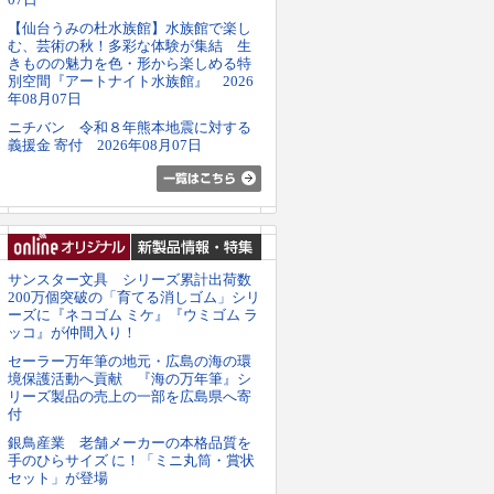
【仙台うみの杜水族館】水族館で楽し
む、芸術の秋！多彩な体験が集結 生
きものの魅力を色・形から楽しめる特
別空間『アートナイト水族館』 2026
年08月07日
ニチバン 令和８年熊本地震に対する
義援金 寄付 2026年08月07日
サンスター文具 シリーズ累計出荷数
200万個突破の「育てる消しゴム」シリ
ーズに『ネコゴム ミケ』『ウミゴム ラ
ッコ』が仲間入り！
セーラー万年筆の地元・広島の海の環
境保護活動へ貢献 『海の万年筆』シ
リーズ製品の売上の一部を広島県へ寄
付
銀鳥産業 老舗メーカーの本格品質を
手のひらサイズ に！「ミニ丸筒・賞状
セット」が登場