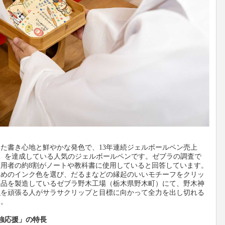
た書き心地と鮮やかな発色で、13年連続ジェルボールペン売上
本（※2）を達成している人気のジェルボールペンです。ゼブラの調査で
プ使用者の約8割がノートや教科書に使用していると回答しています。
すめのインク色を選び、だるまなどの縁起のいいモチーフをクリッ
商品を製造しているゼブラ野木工場（栃木県野木町）にて、野木神
強を頑張る人がサラサクリップと目標に向かって全力を出し切れる
た。
強応援」の特長