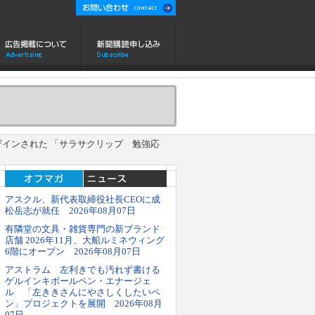
インされた 「サラサクリップ 勉強応
アスクル、新代表取締役社長CEOに成
松岳志が就任 2026年08月07日
有隣堂の文具・雑貨専門の新ブランド
店舗 2026年11月、大船ルミネウィング
6階にオープン 2026年08月07日
アストラム 左利きでも汚れず書ける
ゲルインキボールペン・エナージェ
ル 「左ききさんにやさしくしたいペ
ン」プロジェクトを展開 2026年08月
07日