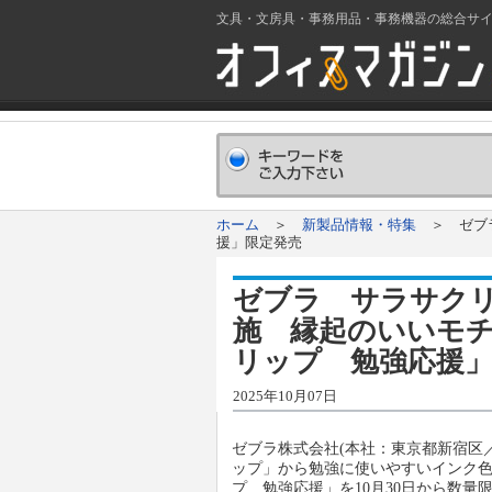
文具・文房具・事務用品・事務機器の総合サ
ホーム
＞
新製品情報・特集
＞ ゼブラ
援」限定発売
ゼブラ サラサク
施 縁起のいいモチ
リップ 勉強応援
2025年10月07日
ゼブラ株式会社(本社：東京都新宿区
ップ」から勉強に使いやすいインク
プ 勉強応援」を10月30日から数