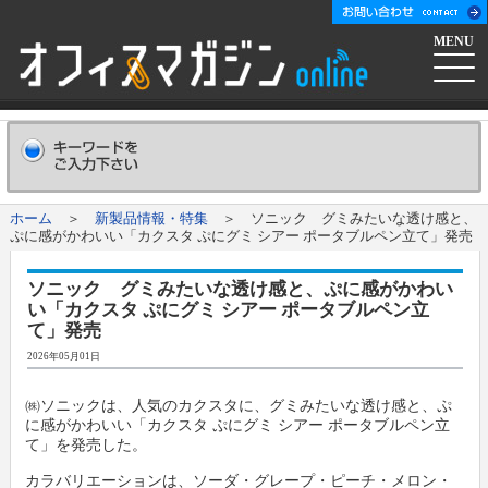
MENU
ホーム
会社概要
Company
ホーム
＞
新製品情報・特集
＞ ソニック グミみたいな透け感と、
ぷに感がかわいい「カクスタ ぷにグミ シアー ポータブルペン立て」発売
広告掲載について
Advertising
ソニック グミみたいな透け感と、ぷに感がかわい
い「カクスタ ぷにグミ シアー ポータブルペン立
新聞購読申し込み
Subscribe
て」発売
2026年05月01日
コンテンツ
㈱ソニックは、人気のカクスタに、グミみたいな透け感と、ぷ
に感がかわいい「カクスタ ぷにグミ シアー ポータブルペン立
オフマガニュース
業界情報リンク集
て」を発売した。
カラバリエーションは、ソーダ・グレープ・ピーチ・メロン・
メーカー発信ニュースリリース
メーカー
オフィスマガジン社について