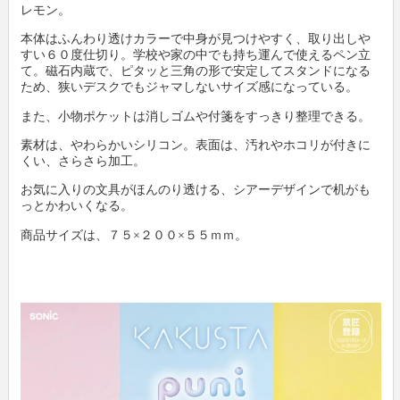
レモン。
本体はふんわり透けカラーで中身が見つけやすく、取り出しや
新製品情報
卸
会社概要
すい６０度仕切り。学校や家の中でも持ち運んで使えるペン立
て。磁石内蔵で、ピタッと三角の形で安定してスタンドになる
ため、狭いデスクでもジャマしないサイズ感になっている。
文具動画紹介
小売店
新聞購読申し込み
また、小物ポケットは消しゴムや付箋をすっきり整理できる。
文具ミニミニ歴史館
各種団体
広告掲載について
素材は、やわらかいシリコン。表面は、汚れやホコリが付きに
くい、さらさら加工。
お問い合わせ
お気に入りの文具がほんのり透ける、シアーデザインで机がも
っとかわいくなる。
プライバシーポリシー
商品サイズは、７５×２００×５５ｍｍ。
利用規約