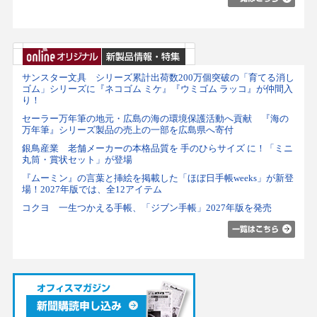
サンスター文具 シリーズ累計出荷数200万個突破の「育てる消し
ゴム」シリーズに『ネコゴム ミケ』『ウミゴム ラッコ』が仲間入
り！
セーラー万年筆の地元・広島の海の環境保護活動へ貢献 『海の
万年筆』シリーズ製品の売上の一部を広島県へ寄付
銀鳥産業 老舗メーカーの本格品質を 手のひらサイズ に！「ミニ
丸筒・賞状セット」が登場
『ムーミン』の言葉と挿絵を掲載した「ほぼ日手帳weeks」が新登
場！2027年版では、全12アイテム
コクヨ 一生つかえる手帳、「ジブン手帳」2027年版を発売