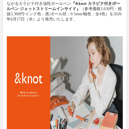
ながるカラビナ付き油性ボールペン
『&knot カラビナ付きボー
ルペン ジェットストリームインサイド』
（参考価格3,630円：税
抜3,300円/インク色：黒/ボール径：0.5mm/軸色：全4色）を2026
新製品情報
卸
会社概要
年6月17日（水）より発売いたします。
文具動画紹介
小売店
新聞購読申し込み
文具ミニミニ歴史館
各種団体
広告掲載について
お問い合わせ
プライバシーポリシー
利用規約