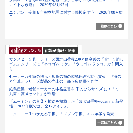
ナイト水族館』 2026年08月07日
ニチバン 令和８年熊本地震に対する義援金 寄付 2026年08月07
日
サンスター文具 シリーズ累計出荷数200万個突破の「育てる消し
ゴム」シリーズに『ネコゴム ミケ』『ウミゴム ラッコ』が仲間入
り！
セーラー万年筆の地元・広島の海の環境保護活動へ貢献 『海の
万年筆』シリーズ製品の売上の一部を広島県へ寄付
銀鳥産業 老舗メーカーの本格品質を 手のひらサイズ に！「ミニ
丸筒・賞状セット」が登場
『ムーミン』の言葉と挿絵を掲載した「ほぼ日手帳weeks」が新登
場！2027年版では、全12アイテム
コクヨ 一生つかえる手帳、「ジブン手帳」2027年版を発売