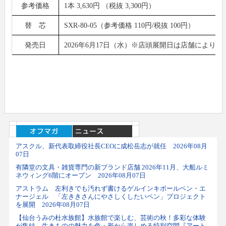
参考価格
1本 3,630円 （税抜 3,300円）
替 芯
SXR-80-05（参考価格 110円/税抜 100円）
発売日
2026年6月17日（水）※店頭展開日は店舗により
アスクル、新代表取締役社長CEOに成松岳志が就任 2026年08月
07日
有隣堂の文具・雑貨専門の新ブランド店舗 2026年11月、大船ルミ
ネウィング6階にオープン 2026年08月07日
アストラム 左利きでも汚れず書けるゲルインキボールペン・エ
ナージェル 「左ききさんにやさしくしたいペン」プロジェクト
を展開 2026年08月07日
【仙台うみの杜水族館】水族館で楽しむ、芸術の秋！多彩な体験
が集結 生きものの魅力を色・形から楽しめる特別空間『アート