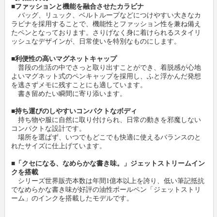
■ファッションと機能を融合させたカラビナ
バッグ、リュック、ベルトループなどにつけやすい大きなカ
ラビナを採用することで、機能性とファッション性を兼ね備え
たペンとなっております。さりげなく身に着けられるスタイリ
ッシュなデザインが、日常使いを特別なものにします。
■利便性の高いマグネットキャップ
普段の生活の中でさっと取り出すことができ、着脱感が心地
よいマグネット式のペンキャップを採用し、ふと浮かんだ発想
を逃さずメモに残すことにも適しています。
書き留めたい瞬間に寄り添います。
■持ち運びのしやすいコンパクトなボディ
持ち物や服に自然に取り付けられ、日常の動きを邪魔しない
コンパクトな設計です。
場所を選ばず、いつでもどこでも快適に使えるバランスのと
れたサイズに仕上げています。
■「クセになる、なめらかな書き味。」ジェットストリームイン
クを搭載
シリーズ世界販売本数は年間1億本以上を誇り、低い筆記抵抗
でなめらかな書き味が好評の油性ボールペン「ジェットストリ
ーム」のインクを搭載したモデルです。