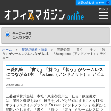
MENU
ホーム
会社概要
Company
ホーム
＞
新製品情報・特集
＞ 三菱鉛筆 「書く」「持つ」「装
う」がシームレスにつながる1本 『&amp;knot（アンドノット）』デビ
広告掲載について
Advertising
ュー
三菱鉛筆 「書く」「持つ」「装う」がシームレス
新聞購読申し込み
Subscribe
につながる1本 『&knot（アンドノット）』デビュ
ー
コンテンツ
2026年06月03日
三菱鉛筆株式会社（本社：東京都品川区 社長：数原滋彦）
オフマガニュース
業界情報リンク集
は、感性と機能を結び、日常を少しだけ特別にすることを目指
すライフスタイルブランド
『&knot（アンドノット）』
を新たに
展開いたします。「書く」「持つ」「装う」がシームレスにつ
メーカー発信ニュースリリース
メーカー
オフィスマガジン社について