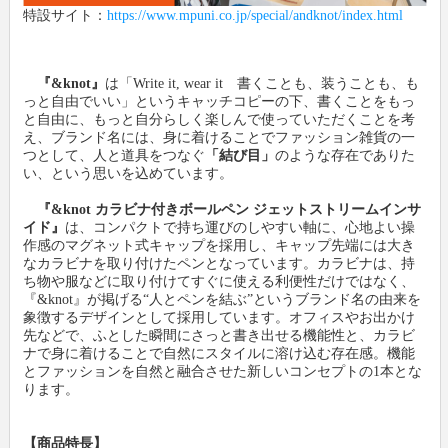
特設サイト：
https://www.mpuni.co.jp/special/andknot/index.html
『&knot』
は「Write it, wear it 書くことも、装うことも、も
っと自由でいい」というキャッチコピーの下、書くことをもっ
と自由に、もっと自分らしく楽しんで使っていただくことを考
え、ブランド名には、身に着けることでファッション雑貨の一
つとして、人と道具をつなぐ
「結び目」
のような存在でありた
い、という思いを込めています。
『&knot カラビナ付きボールペン ジェットストリームインサ
イド』
は、コンパクトで持ち運びのしやすい軸に、心地よい操
作感のマグネット式キャップを採用し、キャップ先端には大き
なカラビナを取り付けたペンとなっています。カラビナは、持
ち物や服などに取り付けてすぐに使える利便性だけではなく、
『&knot』が掲げる“人とペンを結ぶ”というブランド名の由来を
象徴するデザインとして採用しています。オフィスやお出かけ
先などで、ふとした瞬間にさっと書き出せる機能性と、カラビ
ナで身に着けることで自然にスタイルに溶け込む存在感。機能
とファッションを自然と融合させた新しいコンセプトの1本とな
ります。
【商品特長】