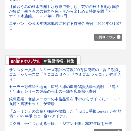
【仙台うみの杜水族館】水族館で楽しむ、芸術の秋！多彩な体験
が集結 生きものの魅力を色・形から楽しめる特別空間『アート
ナイト水族館』 2026年08月07日
ニチバン 令和８年熊本地震に対する義援金 寄付 2026年08月07
日
サンスター文具 シリーズ累計出荷数200万個突破の「育てる消し
ゴム」シリーズに『ネコゴム ミケ』『ウミゴム ラッコ』が仲間入
り！
セーラー万年筆の地元・広島の海の環境保護活動へ貢献 『海の
万年筆』シリーズ製品の売上の一部を広島県へ寄付
銀鳥産業 老舗メーカーの本格品質を 手のひらサイズ に！「ミニ
丸筒・賞状セット」が登場
『ムーミン』の言葉と挿絵を掲載した「ほぼ日手帳weeks」が新登
場！2027年版では、全12アイテム
コクヨ 一生つかえる手帳、「ジブン手帳」2027年版を発売