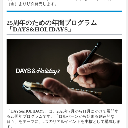
（金）より順次発売します。
新製品情報
卸
会社概要
25周年のための年間プログラム
「DAYS&HOLIDAYS」
文具動画紹介
小売店
新聞購読申し込み
文具ミニミニ歴史館
各種団体
広告掲載について
お問い合わせ
プライバシーポリシー
利用規約
「DAYS&HOLIDAYS」は、2026年7月から11月にかけて展開す
る25周年プログラムです。「ロルバーンから始まる創造的な
日々」をテーマに、2つのリアルイベントを中核として構成しま
す。