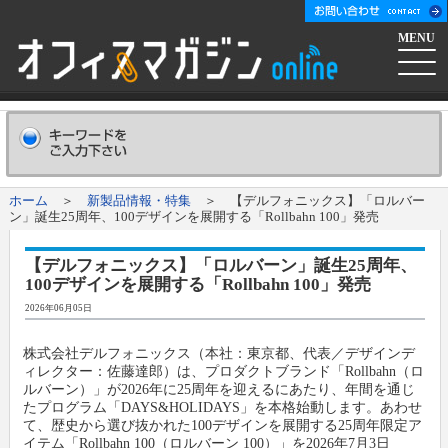
MENU
ホーム
会社概要
Company
ホーム
＞
新製品情報・特集
＞ 【デルフォニックス】「ロルバー
ン」誕生25周年、100デザインを展開する「Rollbahn 100」発売
広告掲載について
Advertising
【デルフォニックス】「ロルバーン」誕生25周年、
100デザインを展開する「Rollbahn 100」発売
新聞購読申し込み
Subscribe
2026年06月05日
コンテンツ
株式会社デルフォニックス（本社：東京都、代表／デザインデ
ィレクター：佐藤達郎）は、プロダクトブランド「Rollbahn（ロ
ルバーン）」が2026年に25周年を迎えるにあたり、年間を通じ
オフマガニュース
業界情報リンク集
たプログラム「DAYS&HOLIDAYS」を本格始動します。あわせ
て、歴史から選び抜かれた100デザインを展開する25周年限定ア
イテム「Rollbahn 100（ロルバーン 100）」を2026年7月3日
メーカー発信ニュースリリース
メーカー
オフィスマガジン社について