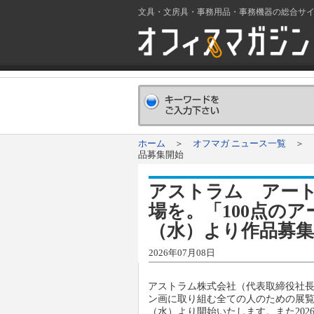
文具・文房具・事務用品・事務機器の総合サ
ホーム
＞
オフマガ ニュース一覧
＞ ア
品募集開始
アストラム アー
場を。「100点のアー
（水）より作品募集
2026年07月08日
アストラム株式会社（代表取締役社
ン画に取り組む全ての人のための展覧会「
（水）より開始いたします。また2026