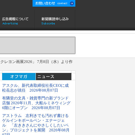
ヨン画展2026」 7月8日（水）より作
アスクル、新代表取締役社長CEOに成
松岳志が就任 2026年08月07日
有隣堂の文具・雑貨専門の新ブランド
店舗 2026年11月、大船ルミネウィング
6階にオープン 2026年08月07日
アストラム 左利きでも汚れず書ける
ゲルインキボールペン・エナージェ
ル 「左ききさんにやさしくしたいペ
ン」プロジェクトを展開 2026年08月
07日