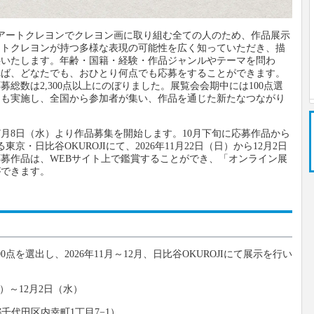
、アートクレヨンでクレヨン画に取り組む全ての人のため、作品展示
ートクレヨンが持つ多様な表現の可能性を広く知っていただき、描
供いたします。年齢・国籍・経験・作品ジャンルやテーマを問わ
れば、どなたでも、おひとり何点でも応募をすることができます。
募総数は2,300点以上にのぼりました。展覧会会期中には100点選
トも実施し、全国から参加者が集い、作品を通じた新たなつながり
年7月8日（水）より作品募集を開始します。10月下旬に応募作品から
東京・日比谷OKUROJIにて、2026年11月22日（日）から12月2日
募作品は、WEBサイト上で鑑賞することができ、「オンライン展
ができます。
点を選出し、2026年11月～12月、日比谷OKUROJIにて展示を行い
日）～12月2日（水）
都千代田区内幸町1丁目7−1）