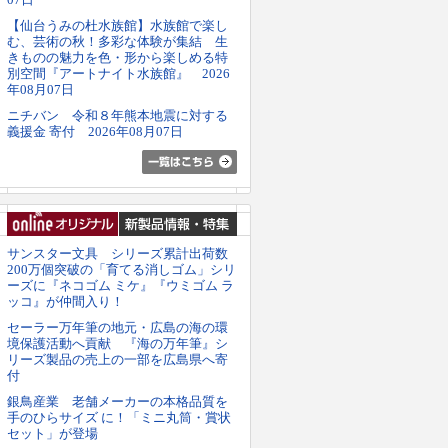
【仙台うみの杜水族館】水族館で楽し
む、芸術の秋！多彩な体験が集結 生
きものの魅力を色・形から楽しめる特
別空間『アートナイト水族館』 2026
年08月07日
ニチバン 令和８年熊本地震に対する
義援金 寄付 2026年08月07日
サンスター文具 シリーズ累計出荷数
200万個突破の「育てる消しゴム」シリ
ーズに『ネコゴム ミケ』『ウミゴム ラ
ッコ』が仲間入り！
セーラー万年筆の地元・広島の海の環
境保護活動へ貢献 『海の万年筆』シ
リーズ製品の売上の一部を広島県へ寄
付
銀鳥産業 老舗メーカーの本格品質を
手のひらサイズ に！「ミニ丸筒・賞状
セット」が登場