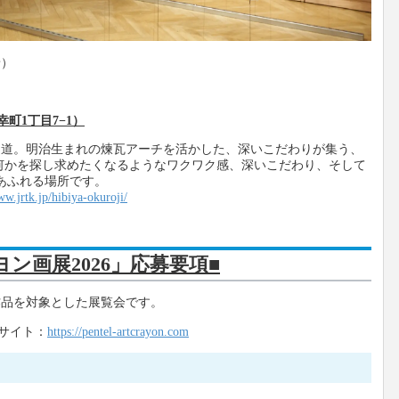
景）
幸町1丁目7−1）
り道。明治生まれの煉瓦アーチを活かした、深いこだわりが集う、
が何かを探し求めたくなるようなワクワク感、深いこだわり、そして
感あふれる場所です。
ww.jrtk.jp/hibiya-okuroji/
ヨン画展2026」応募要項■
作品を対象とした展覧会です。
Bサイト：
https://pentel-artcrayon.com