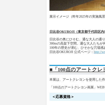
展示イメージ（昨年2025年の実施風
日比谷OKUROJI（東京都千代田区内
日比谷の奥にひそむ、通な大人の通
300mの高架下空間。通な大人たち
100年の歴史が潜む、ひそかな穴場
日比谷OKUROJI 公式ページ：
http://w
■「100点のアートクレ
本展は、アートクレヨンを使用した
「100点のアートクレヨン画展」WE
＜応募資格＞