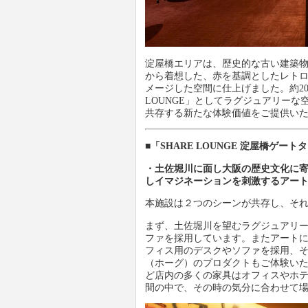
淀屋橋エリアは、歴史的な古い建築
から着想した、赤を基調としたレトロ
メージした空間に仕上げました。約20
LOUNGE」としてラグジュアリー
共存する新たな体験価値をご提供い
■「SHARE LOUNGE 淀屋橋ゲートタワ
・土佐堀川に面し大阪の歴史文化に
しイマジネーションを刺激するアー
本施設は２つのシーンが共存し、そ
まず、土佐堀川を望むラグジュアリ
ファを採用しています。またアート
フィス用のデスクやソファを採用、そ
（ホーグ）のプロダクトもご体験い
ど店内の多くの家具はオフィスやホ
間の中で、その時の気分に合わせて