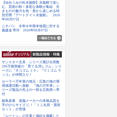
【仙台うみの杜水族館】水族館で楽し
む、芸術の秋！多彩な体験が集結 生
きものの魅力を色・形から楽しめる特
別空間『アートナイト水族館』 2026
年08月07日
ニチバン 令和８年熊本地震に対する
義援金 寄付 2026年08月07日
サンスター文具 シリーズ累計出荷数
200万個突破の「育てる消しゴム」シリ
ーズに『ネコゴム ミケ』『ウミゴム ラ
ッコ』が仲間入り！
セーラー万年筆の地元・広島の海の環
境保護活動へ貢献 『海の万年筆』シ
リーズ製品の売上の一部を広島県へ寄
付
銀鳥産業 老舗メーカーの本格品質を
手のひらサイズ に！「ミニ丸筒・賞状
セット」が登場
『ムーミン』の言葉と挿絵を掲載した