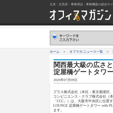
文具・文房具・事務用品・事務機器の総合サ
ホーム
＞
オフマガ ニュース一覧
＞ 関
関西最大級の広さと席
淀屋橋ゲートタワー w
2026年07月09日
プラス株式会社（本社：東京都港区、
コンビニエンス・クラブ株式会社（本
「CCC」）は、大阪市中央区に位置す
LOUNGE 淀屋橋ゲートタワー wit
ます。