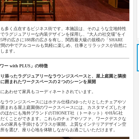
物も多く点在するビジネス街です。本施設は、そのような立地特性
でラグジュアリーな内装デザインを採用し、“大人の社交場”をイ
5坪の広さに188席の広さを有し、関西最大級の規模の「SHARE
な空間の中でアルコールも気軽に楽しめ、仕事とリラックスが自然に
たします。
ー with PLUS」の特徴
寄り添ったラグジュアリーなラウンジスペースと、屋上庭園と隣接
トに囲まれたワークスペースの２つのシーンを展開
れにあわせて家具もコーディネートされています。
ーなラウンジスペースにはホテル仕様のゆったりとしたチェアやソ
に囲まれる屋上庭園側のワークスペースには、カスタマイズしたオ
のほかにも海外ブランドのTHONET社（トーネット）やHÅG社
ただくことができます。これらのチェアやソファ、ワークデスクな
テルの家具を手掛けるプラスが展開。上質なインテリアデザイン空
場所を選び、座り心地を体験しながらお過ごしいただけます。