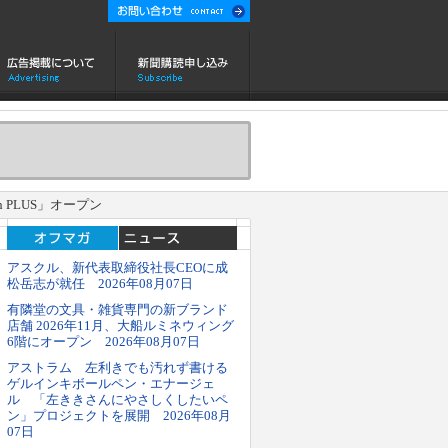
 PLUS」オープン
アスクル、新代表取締役社長CEOに成
松岳志が就任 2026年08月07日
有隣堂の文具・雑貨専門の新ブランド
店舗 2026年11月、大船ルミネウィング
6階にオープン 2026年08月07日
アストラム 左利きでも汚れず書ける
ゲルインキボールペン・エナージェ
ル 「左ききさんにやさしくしたいペ
ン」プロジェクトを展開 2026年08月
07日