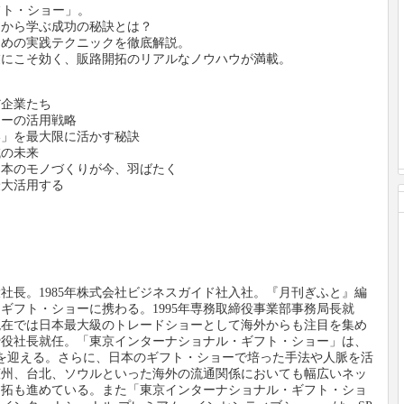
フト・ショー」。
例から学ぶ成功の秘訣とは？
ための実践テクニックを徹底解説。
業にこそ効く、販路開拓のリアルなノウハウが満載。
だ企業たち
ョーの活用戦略
い」を最大限に活かす秘訣
域の未来
日本のモノづくりが今、羽ばたく
最大活用する
社長。1985年株式会社ビジネスガイド社入社。『月刊ぎふと』編
りギフト・ショーに携わる。1995年専務取締役事業部事務局長就
現在では日本最大級のトレードショーとして海外からも注目を集め
取締役社長就任。「東京インターナショナル・ギフト・ショー」は、
回目を迎える。さらに、日本のギフト・ショーで培った手法や人脈を活
広州、台北、ソウルといった海外の流通関係においても幅広いネッ
開拓も進めている。また「東京インターナショナル・ギフト・ショ