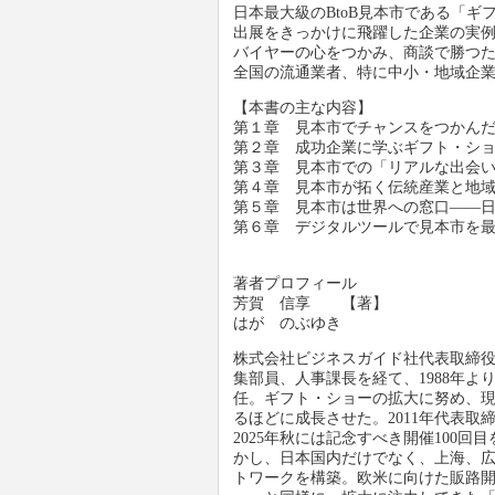
日本最大級のBtoB見本市である「ギ
出展をきっかけに飛躍した企業の実
バイヤーの心をつかみ、商談で勝つ
全国の流通業者、特に中小・地域企
【本書の主な内容】
第１章 見本市でチャンスをつかん
第２章 成功企業に学ぶギフト・シ
第３章 見本市での「リアルな出会
第４章 見本市が拓く伝統産業と地
第５章 見本市は世界への窓口――
第６章 デジタルツールで見本市を
著者プロフィール
芳賀 信享 【著】
はが のぶゆき
株式会社ビジネスガイド社代表取締役
集部員、人事課長を経て、1988年よ
任。ギフト・ショーの拡大に努め、
るほどに成長させた。2011年代表
2025年秋には記念すべき開催100
かし、日本国内だけでなく、上海、
トワークを構築。欧米に向けた販路