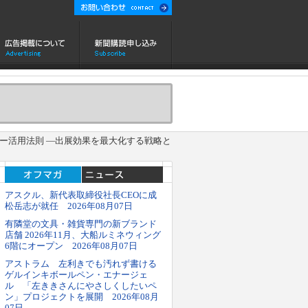
ー活用法則 ―出展効果を最大化する戦略と
アスクル、新代表取締役社長CEOに成
松岳志が就任 2026年08月07日
有隣堂の文具・雑貨専門の新ブランド
店舗 2026年11月、大船ルミネウィング
6階にオープン 2026年08月07日
アストラム 左利きでも汚れず書ける
ゲルインキボールペン・エナージェ
ル 「左ききさんにやさしくしたいペ
ン」プロジェクトを展開 2026年08月
07日