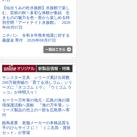
【仙台うみの杜水族館】水族館で楽し
む、芸術の秋！多彩な体験が集結 生
きものの魅力を色・形から楽しめる特
別空間『アートナイト水族館』 2026
年08月07日
ニチバン 令和８年熊本地震に対する
義援金 寄付 2026年08月07日
サンスター文具 シリーズ累計出荷数
200万個突破の「育てる消しゴム」シリ
ーズに『ネコゴム ミケ』『ウミゴム ラ
ッコ』が仲間入り！
セーラー万年筆の地元・広島の海の環
境保護活動へ貢献 『海の万年筆』シ
リーズ製品の売上の一部を広島県へ寄
付
銀鳥産業 老舗メーカーの本格品質を
手のひらサイズ に！「ミニ丸筒・賞状
セット」が登場