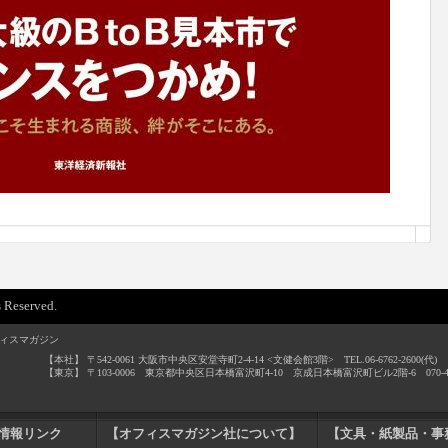
 Reserved.
ィスマガジン
【本社】 〒542-0061 大阪市中央区安堂寺町2-4-14 <文健会館3階> TEL.06-6762-2600(代) / F
【東京】 〒103-0006 東京都中央区日本橋富沢町4-10 京成日本橋富沢町ビル2階-6 070-4496
情報リンク
【オフィスマガジン社について】
【文具・紙製品・事