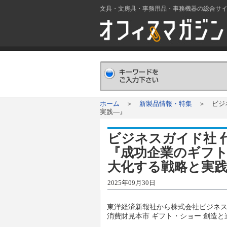
文具・文房具・事務用品・事務機器の総合サ
ホーム
＞
新製品情報・特集
＞ ビジネ
実践―』
ビジネスガイド社 
『成功企業のギフト
大化する戦略と実
2025年09月30日
東洋経済新報社から株式会社ビジネス
消費財見本市 ギフト・ショー 創造