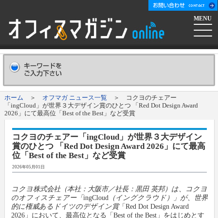
MENU
ホーム
会社概要
Company
ホーム
＞
オフマガ ニュース一覧
＞ コクヨのチェアー
「ingCloud」が世界３大デザイン賞のひとつ 「Red Dot Design Award
広告掲載について
Advertising
2026」にて最高位「Best of the Best」など受賞
コクヨのチェアー「ingCloud」が世界３大デザイン
新聞購読申し込み
Subscribe
賞のひとつ 「Red Dot Design Award 2026」にて最高
位「Best of the Best」など受賞
コンテンツ
2026年05月01日
コクヨ株式会社（本社：大阪市／社長：黒田 英邦）は、コクヨ
オフマガニュース
業界情報リンク集
のオフィスチェアー「
ingCloud
（イングクラウド）」が、世界
的に権威あるドイツのデザイン賞
「Red Dot Design Award
2026」において、最高位となる「Best of the Best」をはじめとす
メーカー発信ニュースリリース
メーカー
オフィスマガジン社について