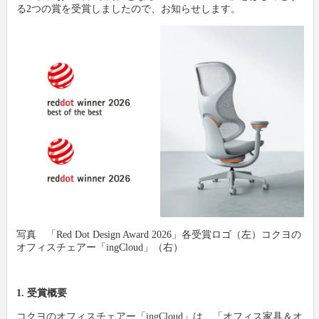
る2つの賞を受賞しましたので、お知らせします。
新製品情報
卸
会社概要
文具動画紹介
小売店
新聞購読申し込み
文具ミニミニ歴史館
各種団体
広告掲載について
お問い合わせ
プライバシーポリシー
利用規約
写真 「Red Dot Design Award 2026」各受賞ロゴ（左）コクヨの
オフィスチェアー「ingCloud」（右）
1. 受賞概要
コクヨのオフィスチェアー「ingCloud」は、「オフィス家具＆オ