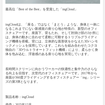
最高位「Best of the Best」を受賞した「ingCloud」
ingCloudは、「座る」ではなく「まとう」ような、身体と一体に
なるこれまでにない新感覚の座り心地が特長の、新型のオフィ
スチェアーです。座面下、背もたれ、そして肘掛け部の3か所に
は、身体の動きに合わせて柔軟に可動するトリプルグライディ
ング機構を搭載。背には、立体的な面形状をかなえた3Dハンモ
ックメッシュを採用しています。これらを組み合わせたコクヨ
独自の「3Dウルトラオートフィット機構」により、柔らかく身
体を包み込む、浮遊感のある座り心地を実現しています。
長時間スクリーンに向かうワーカーの快適性と集中力のさらな
る向上を目指す、次世代のオフィスチェアーです。2017年から
座面が360度グライディングするオフィスチェアー「ing」シリー
ズの第3弾となります。
製品名称：ingCloud
発売：2025年12月