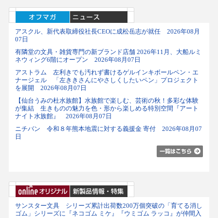
アスクル、新代表取締役社長CEOに成松岳志が就任 2026年08月
07日
有隣堂の文具・雑貨専門の新ブランド店舗 2026年11月、大船ルミ
ネウィング6階にオープン 2026年08月07日
アストラム 左利きでも汚れず書けるゲルインキボールペン・エ
ナージェル 「左ききさんにやさしくしたいペン」プロジェクト
を展開 2026年08月07日
【仙台うみの杜水族館】水族館で楽しむ、芸術の秋！多彩な体験
が集結 生きものの魅力を色・形から楽しめる特別空間『アート
ナイト水族館』 2026年08月07日
ニチバン 令和８年熊本地震に対する義援金 寄付 2026年08月07
日
サンスター文具 シリーズ累計出荷数200万個突破の「育てる消し
ゴム」シリーズに『ネコゴム ミケ』『ウミゴム ラッコ』が仲間入