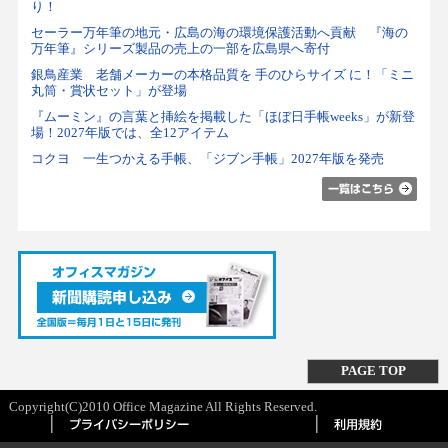
り！
セーラー万年筆の地元・広島の海の環境保護活動へ貢献 『海の
万年筆』シリーズ製品の売上の一部を広島県へ寄付
銀鳥産業 老舗メーカーの本格品質を 手のひらサイズ に！「ミニ
丸筒・賞状セット」が登場
『ムーミン』の言葉と挿絵を掲載した「ほぼ日手帳weeks」が新登
場！2027年版では、全12アイテム
コクヨ 一生つかえる手帳、「ジブン手帳」2027年版を発売
PAGE TOP
Copyright(C)2010 Office Magazine All Rights Reserved.